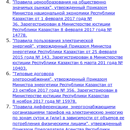
"Правила ценообразования на общественно
значимых рынках", утвержденный Приказом
Министра национальной экономики Республики
Казахстан от 1 февраля 2017 года №
36. Зарегестрирован в Министерстве юстиции
Республики Казахстан 8 февраля 2017 года №
14778.
"Правила пользования электрической
энергией", утвержденный Приказом Министра
энергетики Республики Казахстан от 25 февраля
2015 года № 143. Зарегистрирован в Министерстве
юстиции Республики Казахстан 6 марта 201 года №
10403.
"Типовые договора
элетроснабжения", утвержденный Приказом
Министра энергетики Республики Казахстан от
23 октября 2017 года № 356. Зарегистрирован в
Министерстве юстиции Республики Казахстан
8 ноября 2017 года № 15978.
"Правила дифференсации энергоснабжающими
организациями тарифов на электрическую энергию
по зонам суток и (или)
в зависимости от объемов ее
потребления физическими лицами", утвержденный
Приказом Председателя Агенства Республики