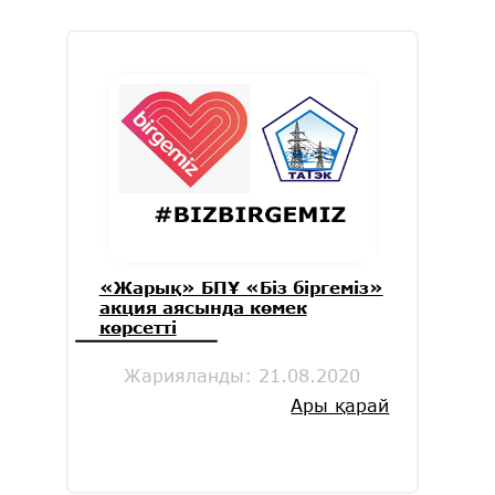
«Жарық» БПҰ «Біз біргеміз»
акция аясында көмек
көрсетті
Жарияланды:
21.08.2020
Ары қарай