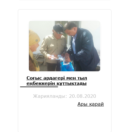
Соғыс ардагері мен тыл
еңбеккерін құттықтады
Жарияланды:
20.08.2020
Ары қарай