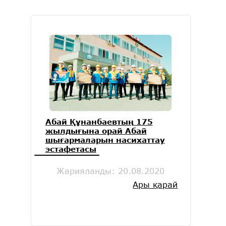
Абай Құнанбаевтың 175
жылдығына орай Абай
шығармаларын насихаттау
эстафетасы
Жарияланды:
20.08.2020
Ары қарай