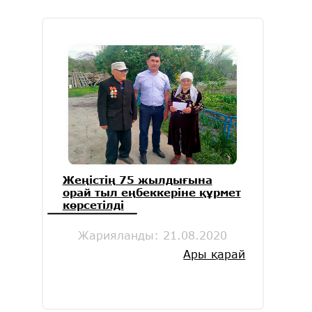
Жеңістің 75 жылдығына
орай тыл еңбеккеріне құрмет
көрсетілді
Жарияланды:
21.08.2020
Ары қарай