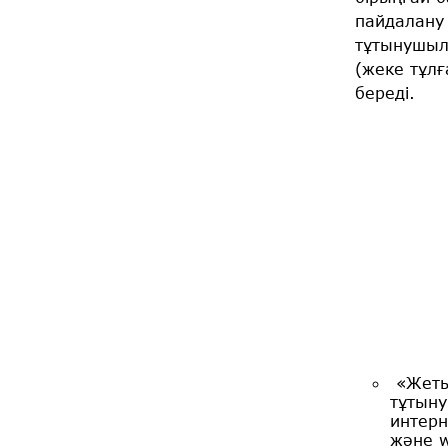
пайдалану 
тұтынушыл
(жеке тұлғ
береді.
«Жетыс
тұтыну
интерн
және w