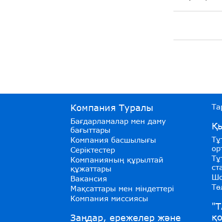
Компания Туралы
Та
Бағдарламалар мен даму
Қы
бағыттары
Тұ
Компания басшылығы
ор
Серіктестер
Тұ
Компанияның құрылтай
ст
құжаттары
Шо
Вакансия
Тө
Мақсаттары мен міндеттері
Компания миссиясы
"Т
қ
Заңдар, ережелер және