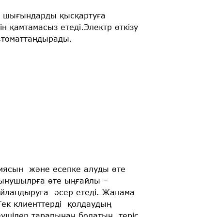
п, шығындарды қысқартуға
 қамтамасыз етеді.Электр өткізу
автоматтандырады.
иясын және есепке алуды өте
тынушылрға өте ыңғайлы –
айландыруға әсер етеді. Жанама
 Тек клиенттерді қолдаудың
еушілер тарапынан болатын теріс