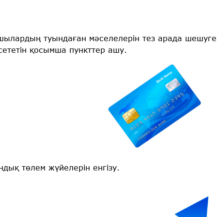
лардың туындаған мәселелерін тез арада шешуге 
сететін қосымша пункттер ашу.
дық төлем жүйелерін енгізу.