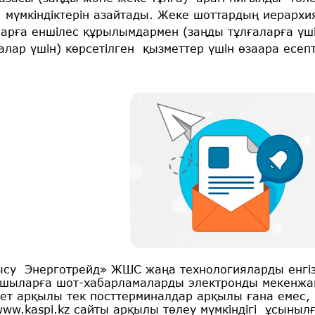
мүмкіндіктерін азайтады. Жеке шоттардың иерархия
арға еншілес құрылымдармен (заңды тұлғаларға үш
алар үшін) көрсетілген қызметтер үшін өзаара есепт
у Энерготрейд» ЖШС жаңа технологияларды енгізуд
шыларға шот-хабарламаларды электронды мекенжайғ
ет арқылы тек посттерминалдар арқылы ғана емес
ww.kaspi.kz сайты арқылы төлеу мүмкіндігі ұсынылғ