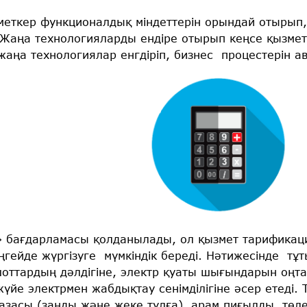
зметкер функционалдық міндеттерін орындай отыры
Жаңа технологияларды ендіре отырып кеңсе қызметін
жаңа технологиялар енгдіріп, бизнес процестерін 
» бағдарламасы қолданылады, ол қызмет тарификац
ңгейде жүргізуге мүмкіндік береді. Нәтижесінде тұ
 шоттардың дәлдігіне, электр қуаты шығындарын оңт
жүйе электрмен жабдықтау сенімділігіне әсер етеді.
базасы (заңды және жеке тұлға) арам пиғылды төл