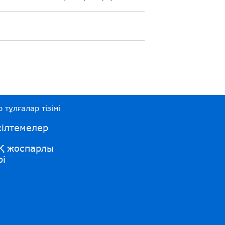
 тұлғалар тізімі
ілтемелер
Қ жоспарлы
рі