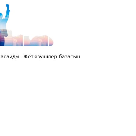
асайды. Жеткізушілер базасын