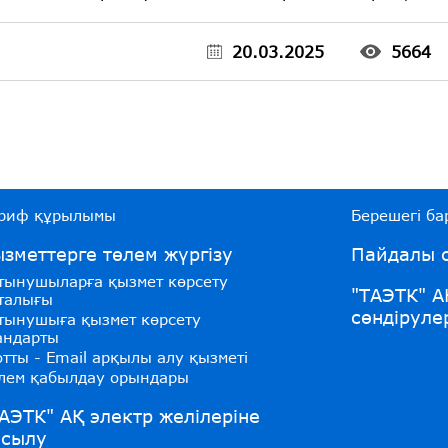
20.03.2025
5664
риф құрылымы
Берешегі бар
зметтерге төлем жүргізу
Пайдалы с
тынушыларға қызмет көрсету
"ТАЭТК" А
талығы
сөндіруле
тынушыға қызмет көрсету
андарты
тты - Email арқылы алу қызметі
лем қабылдау орындары
АЭТК" АҚ электр желілеріне
осылу