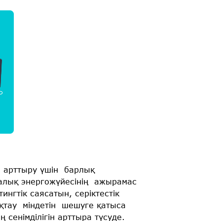
ін арттыру үшін барлық
лық энергожүйесінің ажырамас
нгтік саясатын, серіктестік
ықтау міндетін шешуге қатыса
 сенімділігін арттыра түсуде.