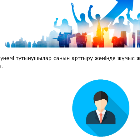
үнемі тұтынушылар санын арттыру жөнінде жұмыс ж
з.