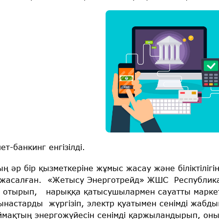
ет-банкинг енгізілді.
ң әр бір қызметкеріне жұмыс жасау және біліктіліг
 жасалған. «Жетысу Энерготрейд» ЖШС Республика
а отырып, нарыққа қатысушылармен сауатты маркети
настарды жүргізіп, электр қуатымен сенімді жабд
мақтың энергожүйесін сенімді қаржыландырып, оның