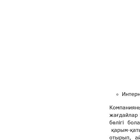
Интерн
Компанияны
жағдайлар
бөлігі бол
қарым-қаты
отырып, ай