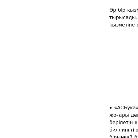
Әр бір қы
тырысады.
қызметіне 
• «АСБука
жоғары де
берілетін
биллингті 
бірыңғай 