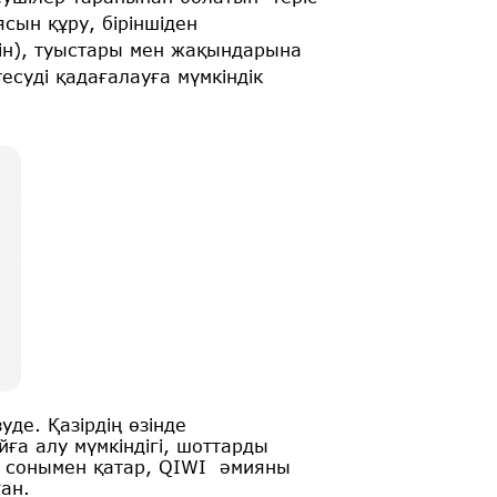
сын құру, біріншіден
ін), туыстары мен жақындарына
есуді қадағалауға мүмкіндік
е. Қазірдің өзінде
а алу мүмкіндігі, шоттарды
, сонымен қатар, QIWI әмияны
ан.