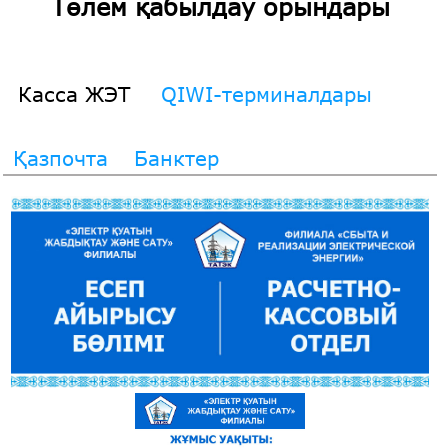
Төлем қабылдау орындары
Касса ЖЭТ
QIWI-терминалдары
Қазпочта
Банктер