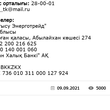
с орталығы:
28-00-01
t_tk@mail.ru
мелер:
ысу Энерготрейд"
облысы
ған қаласы, Абылайхан көшесі 274
 200 216 625
 140 001 060
ан Халық Банкі" АҚ
BKKZKX
736 010 311 000 127 924
09.09.2021
5000