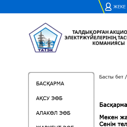
ЖЕКЕ
Басты бет
БАСҚАРМА
АҚСУ ЭӨБ
Басқарм
АЛАКӨЛ ЭӨБ
Мекен ж
Сенім те