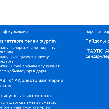
риф құрылымы
Берешегі бар
зметтерге төлем жүргізу
Пайдалы с
тынушыларға қызмет көрсету
"ТАЭТК" А
талығы
сөндіруле
тынушыға қызмет көрсету
андарты
тты - Email арқылы алу қызметі
лем қабылдау орындары
АЭТК" АҚ электр желілеріне
осылу
ұтынушы анықтамалығы
лісім шартқа қажетті құжаттар
т бойынша түсініктемелер