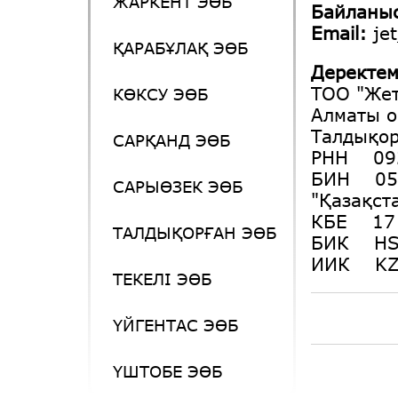
ЖАРКЕНТ ЭӨБ
Байланы
Email:
je
ҚАРАБҰЛАҚ ЭӨБ
Деректе
ТОО "Жет
КӨКСУ ЭӨБ
Алматы 
Талдықор
САРҚАНД ЭӨБ
РНН 092
БИН 050
САРЫӨЗЕК ЭӨБ
"Қазақст
КБЕ 17
ТАЛДЫҚОРҒАН ЭӨБ
БИК HS
ИИК KZ 
ТЕКЕЛІ ЭӨБ
ҮЙГЕНТАС ЭӨБ
ҮШТОБЕ ЭӨБ