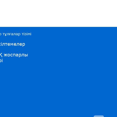
 тұлғалар тізімі
ілтемелер
Қ жоспарлы
рі