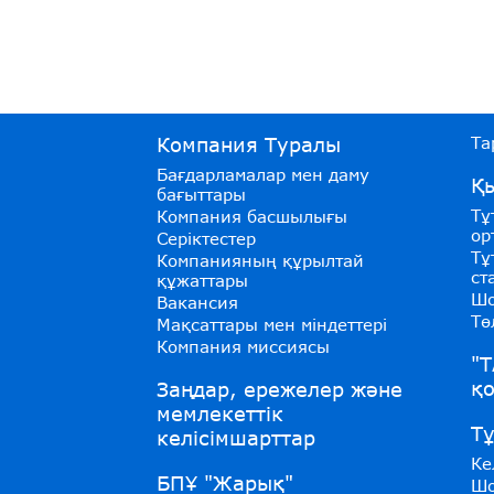
Компания Туралы
Та
Бағдарламалар мен даму
Қы
бағыттары
Тұ
Компания басшылығы
ор
Серіктестер
Тұ
Компанияның құрылтай
ст
құжаттары
Шо
Вакансия
Тө
Мақсаттары мен міндеттері
Компания миссиясы
"Т
қ
Заңдар, ережелер және
мемлекеттік
Т
келісімшарттар
Ке
БПҰ "Жарық"
Шо