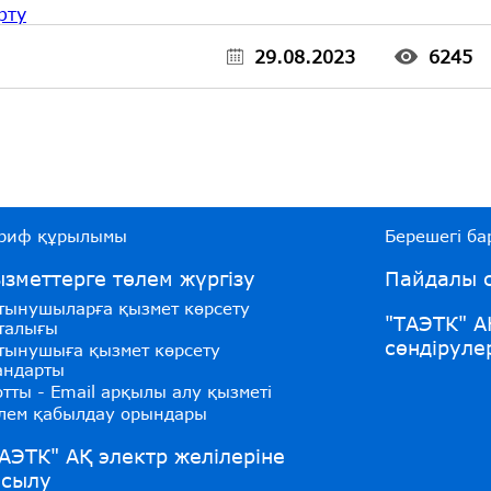
рту
29.08.2023
6245
риф құрылымы
Берешегі бар
зметтерге төлем жүргізу
Пайдалы с
тынушыларға қызмет көрсету
"ТАЭТК" А
талығы
сөндіруле
тынушыға қызмет көрсету
андарты
тты - Email арқылы алу қызметі
лем қабылдау орындары
АЭТК" АҚ электр желілеріне
осылу