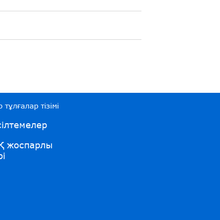
 тұлғалар тізімі
ілтемелер
Қ жоспарлы
рі