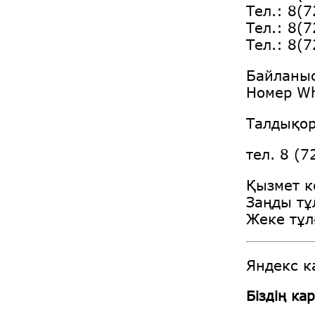
Тел.: 8(
Тел.: 8(
Тел.: 8(
Байланыс
Номер W
Талдықор
тел. 8 (7
Қызмет кө
Заңды тұ
Жеке тұл
Яндекс к
Біздің ка