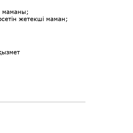
а маманы;
рсетін жетекші маман;
қызмет