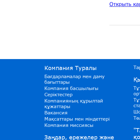
Открыть ка
Компания Туралы
Та
Бағдарламалар мен даму
Қы
бағыттары
Тұ
Компания басшылығы
ор
Серіктестер
Тұ
Компанияның құрылтай
ст
құжаттары
Шо
Вакансия
Тө
Мақсаттары мен міндеттері
Компания миссиясы
"Т
қ
Заңдар, ережелер және