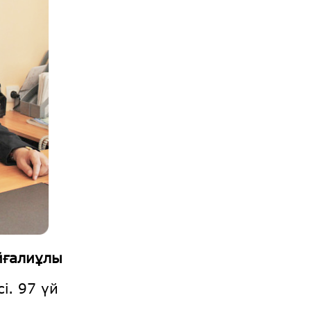
йғалиұлы
і. 97 үй