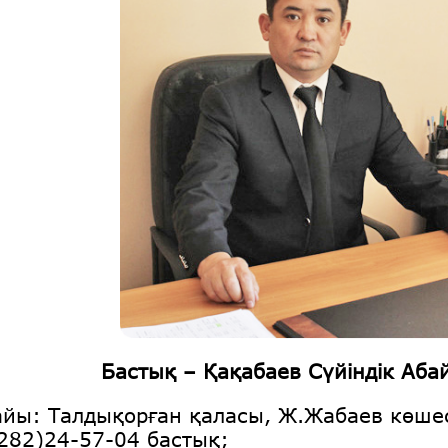
Бастық – Қақабаев Сүйіндік Аба
йы: Талдықорған қаласы, Ж.Жабаев көшес
7282)24-57-04 бастық;