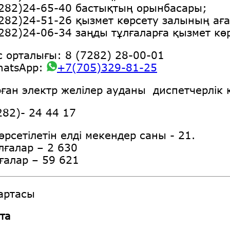
7282)24-65-40 бастықтың орынбасары;
7282)24-51-26 қызмет көрсету залының ағ
7282)24-06-34 заңды тұлғаларға қызмет кө
 орталығы: 8 (7282) 28-00-01
hatsApp:
+7(705)329-81-25
ған электр желілер ауданы диспетчерлік 
282)- 24 44 17
рсетілетін елді мекендер саны - 21.
лғалар – 2 630
ғалар –
59 621
артасы
рта