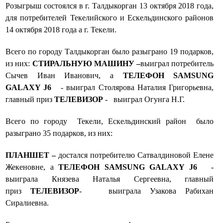
Розыгрыш состоялся в г. Талдыкорган 13 октября 2018 года,
для потребителей Текелийского и Ескельдинского районов
14 октября 2018 года а г. Текели.
Всего по городу Талдыкорган было разыграно 19 подарков,
из них:
СТИРАЛЬНУЮ МАШИНУ
–
выиграл потребитель
Сычев Иван Иванович, а
ТЕЛЕФОН SAMSUNG
GALAXY J6
- выиграл Столярова Наталия Григорьевна,
главный приз
ТЕЛЕВИЗОР
- выиграл Огунга Н.Г.
Всего по городу Текели, Ескельдинский район было
разыграно 35 подарков, из них:
ПЛАНШЕТ
–
достался потребителю Сатвалдиновой Елене
Жекеновне, а
ТЕЛЕФОН SAMSUNG GALAXY J6
-
выиграла Князева Наталья Сергеевна, главный
приз
ТЕЛЕВИЗОР
- выиграла Узакова Рабихан
Сиралиевна.